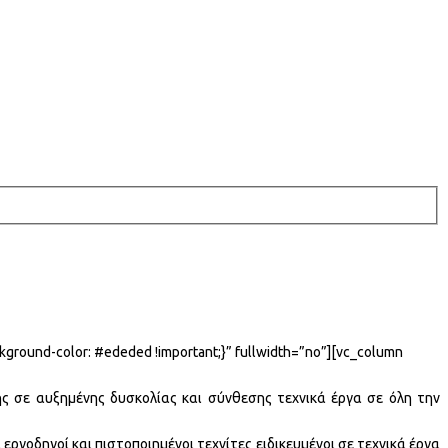
kground-color: #ededed !important;}” fullwidth=”no”][vc_column
ης σε αυξημένης δυσκολίας και σύνθεσης τεχνικά έργα σε όλη την
ργοδηγοί και πιστοποιημένοι τεχνίτες ειδικευμένοι σε τεχνικά έργα