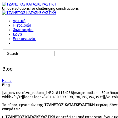
Unique solutions for challenging constructions
Αρχική
Η εταιρεία
Φιλοσοφία
Έργα
Επικοινωνία
Blog
Home
Blog
[vc_row css=”.vc_custom_1432181174238{margin-bottom: -50px !import
width=”1/1″][logos logo=”401,400,399,398,396,395,394,393″][/vc_col
Το εύρος εργασιών της
ΤΖΑΝΕΤΟΣ ΚΑΤΑΣΚΕΥΑΣΤΙΚΗ
περιλαμβάνε
επικράτεια.
Η
ΤΖΑΝΕΤΟΣ ΚΑΤΑΣΚΕΥΑΣΤΙΚΗ
αποτελείται από καταρτισμένους μακ