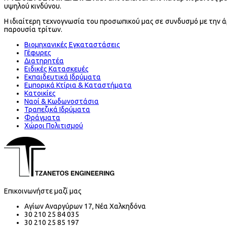
υψηλού κινδύνου.
Η ιδιαίτερη τεχνογνωσία του προσωπικού μας σε συνδυσμό με την ά
παρουσία τρίτων.
Βιομηχανικές Εγκαταστάσεις
Γέφυρες
Διατηρητέα
Ειδικές Κατασκευές
Εκπαιδευτικά Ιδρύματα
Εμπορικά Κτίρια & Καταστήματα
Κατοικίες
Ναοί & Κωδωνοστάσια
Τραπεζικά Ιδρύματα
Φράγματα
Χώροι Πολιτισμού
Επικοινωνήστε μαζί μας
Αγίων Αναργύρων 17, Νέα Χαλκηδόνα
30 210 25 84 035
30 210 25 85 197