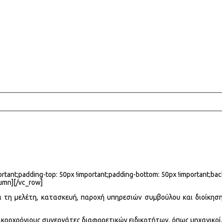
ant;padding-top: 50px !important;padding-bottom: 50px !important;bac
umn][/vc_row]
ι τη μελέτη, κατασκευή, παροχή υπηρεσιών συμβούλου και διοίκησ
ροχρόνιους συνεργάτες διαφορετικών ειδικοτήτων, όπως μηχανικοί, ε