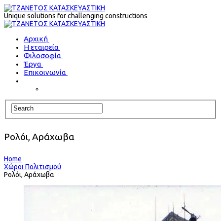
Unique solutions for challenging constructions
Αρχική
Η εταιρεία
Φιλοσοφία
Έργα
Επικοινωνία
Ρολόι, Αράχωβα
Home
Χώροι Πολιτισμού
Ρολόι, Αράχωβα